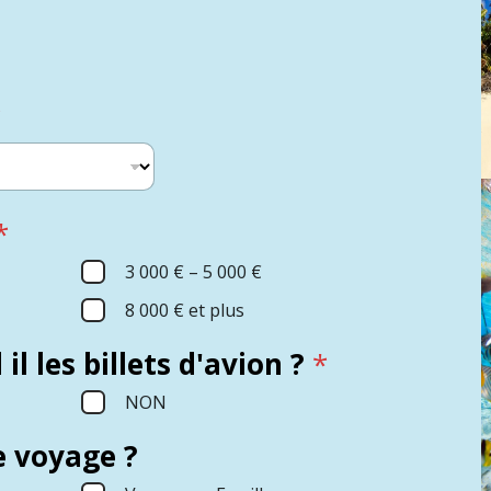
*
*
3 000 € – 5 000 €
8 000 € et plus
l les billets d'avion ?
*
NON
e voyage ?