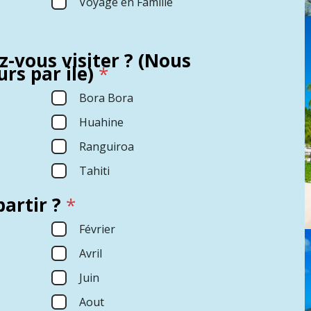
Voyage en Famille
ez-vous visiter ? (Nous
rs par ile)
*
Bora Bora
Huahine
Ranguiroa
Tahiti
artir ?
*
Février
Avril
Juin
Aout