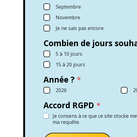
Septembre
Novembre
Je ne sais pas encore
Combien de jours souha
5 à 10 jours
15 à 20 jours
Année ?
*
2026
2
v
Accord RGPD
*
o
y
a
Je consens à ce que ce site stocke m
g
ma requête.
e
u