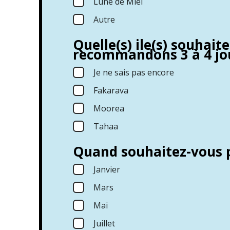
Lune de Miel
Autre
Quelle(s) ile(s) souhait
recommandons 3 à 4 jou
Je ne sais pas encore
Fakarava
Moorea
Tahaa
Quand souhaitez-vous p
Janvier
Mars
Mai
Juillet